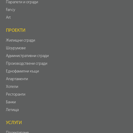
Парапети и огради
Fancy
Art
ПРОЕКТИ
Жилищни сгради
Шоурумове
Административни сгради
Производствени сгради
Еднофамилни къщи
Апартаменти
Хотели
Ресторанти
Банки
Летища
УСЛУГИ
Проектиране