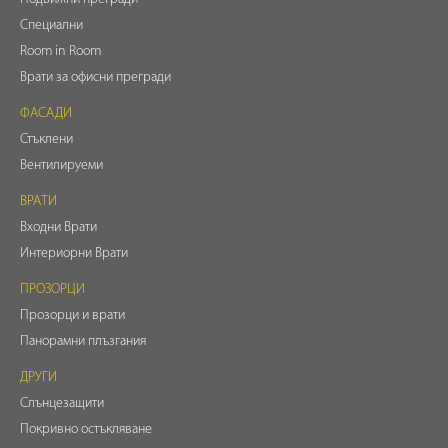
Специални
Room in Room
Врати за офисни прегради
ФАСАДИ
Стъклени
Вентилируеми
ВРАТИ
Входни Врати
Интериорни Врати
ПРОЗОРЦИ
Прозорци и врати
Панорамни плъзгания
ДРУГИ
Слънцезащити
Покривно остъкляване