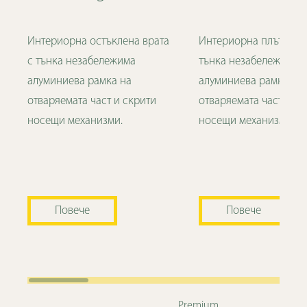
Интериорна остъклена врата
Интериорна плътна вр
с тънка незабележима
тънка незабележима
алуминиева рамка на
алуминиева рамка на
отваряемата част и скрити
отваряемата част и ск
носещи механизми.
носещи механизми.
Повече
Повече
Premium