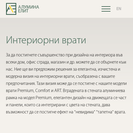
АЛУМИНА
EN
ЕЛИТ
Интериорни врати
За да постигнете съвършенство при дизайна на интериора във
всеки дом, офис сграда, магазин и др. можете да се обърнете към
нас. Ние ще ви предложим решения за елегантна, изчистена и
модерна визия на интериорни врати, съобразена с вашите
предпочитания. Тази визия може да се постигне с нашите модели
врати Premium, Comfort и ART. Вградената в стената алуминиева
рамка на модел Premium, елегантен дизайн на движещата се част
и панели, които са интегрирани с цвета на стената, дава
възможност да се постигне ефект на "невидима" "тапетна" врата.