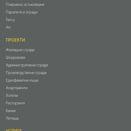
Покривно остъкляване
Парапети и огради
Fancy
Art
ПРОЕКТИ
Жилищни сгради
Шоурумове
Административни сгради
Производствени сгради
Еднофамилни къщи
Апартаменти
Хотели
Ресторанти
Банки
Летища