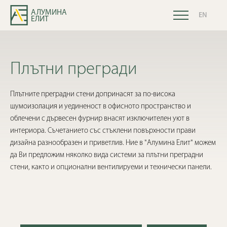
АЛУМИНА
EN
ЕЛИТ
Плътни прегради
Плътните преградни стени допринасят за по-висока
шумоизолация и уединеност в офисното пространство и
облечени с дървесен фурнир внасят изключителен уют в
интериора. Съчетанието със стъклени повърхности прави
дизайна разнообразен и приветлив. Ние в "Алумина Елит" можем
да Ви предложим няколко вида системи за плътни преградни
стени, както и опционални вентилируеми и технически панели.