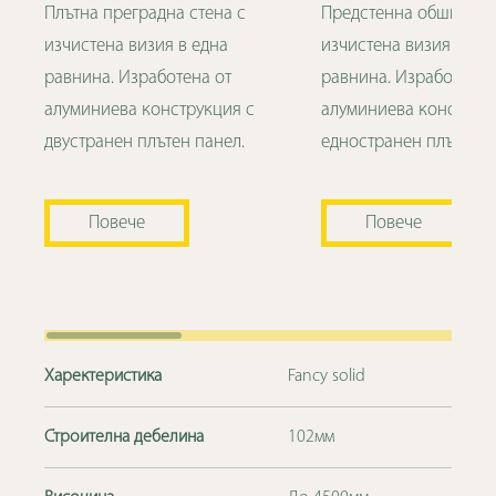
Плътна преградна стена с
Предстенна обшивка 
изчистена визия в една
изчистена визия в ед
равнина. Изработена от
равнина. Изработена 
алуминиева конструкция с
алуминиева конструк
двустранен плътен панел.
едностранен плътен п
Повече
Повече
Харектеристика
Fancy solid
Строителна дебелина
102мм