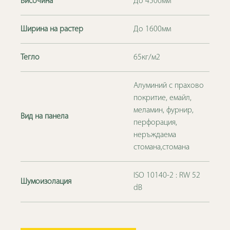
Височина
До 4500мм
Ширина на растер
До 1600мм
Тегло
65кг/м2
Алуминий с прахово
покритие, емайл,
меламин, фурнир,
Вид на панела
перфорация,
неръждаема
стомана,стомана
ISO 10140-2 : RW 52
Шумоизолация
dB