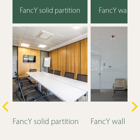
FancY solid partition
FancY wall cl
FancY solid partition
FancY wall cla