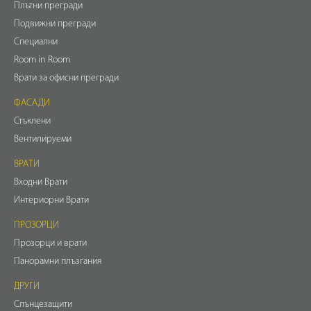
Плътни прегради
Подвижни прегради
Специални
Room in Room
Врати за офисни прегради
ФАСАДИ
Стъклени
Вентилируеми
ВРАТИ
Входни Врати
Интериорни Врати
ПРОЗОРЦИ
Прозорци и врати
Панорамни плъзгания
ДРУГИ
Слънцезащити